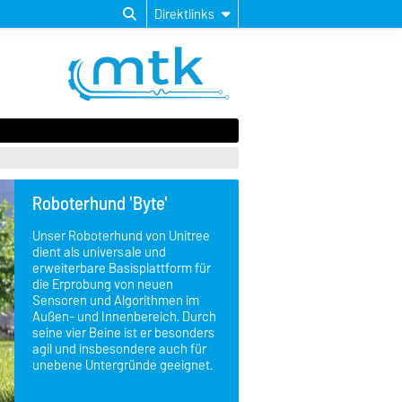
Direktlinks
Roboterhund 'Byte'
Unser Roboterhund von Unitree
dient als universale und
erweiterbare Basisplattform für
die Erprobung von neuen
Sensoren und Algorithmen im
Außen- und Innenbereich. Durch
seine vier Beine ist er besonders
agil und insbesondere auch für
unebene Untergründe geeignet.