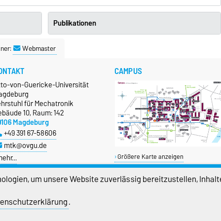
Publikationen
ner:
Webmaster
ONTAKT
CAMPUS
tto-von-Guericke-Universität
agdeburg
hrstuhl für Mechatronik
ebäude 10, Raum: 142
9106 Magdeburg
+49 391 67-58606
mtk@ovgu.de
mehr…
Größere Karte anzeigen
logien, um unsere Website zuverlässig bereitzustellen, Inhalt
enschutzerklärung
.