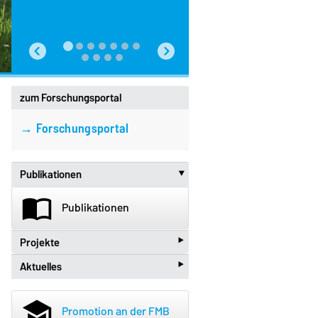
zum Forschungsportal
→ Forschungsportal
Publikationen
‣
import_contacts
Publikationen
‣
Projekte
‣
Aktuelles
beenhere
Projekte
new_releases
Aktuelles
school
Promotion an der FMB