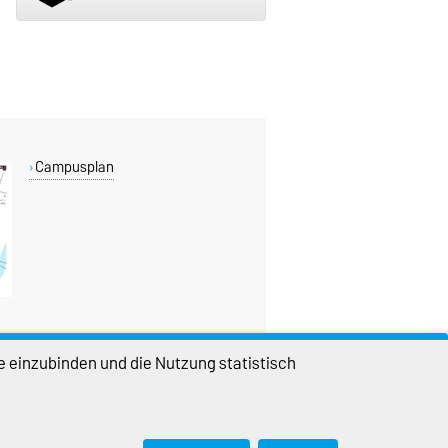
Campusplan
e einzubinden und die Nutzung statistisch
DIESE SEITE
Vorlesen
Permalink