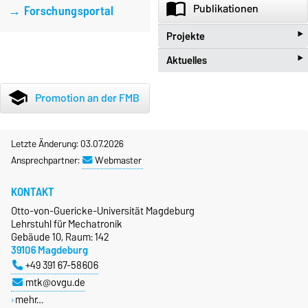
import_contacts
Publikationen
→ Forschungsportal
‣
Projekte
‣
Aktuelles
beenhere
Projekte
new_releases
Aktuelles
school
Promotion an der FMB
Letzte Änderung: 03.07.2026
Ansprechpartner:
Webmaster
KONTAKT
Otto-von-Guericke-Universität Magdeburg
Lehrstuhl für Mechatronik
Gebäude 10, Raum: 142
39106 Magdeburg
+49 391 67-58606
mtk@ovgu.de
mehr…