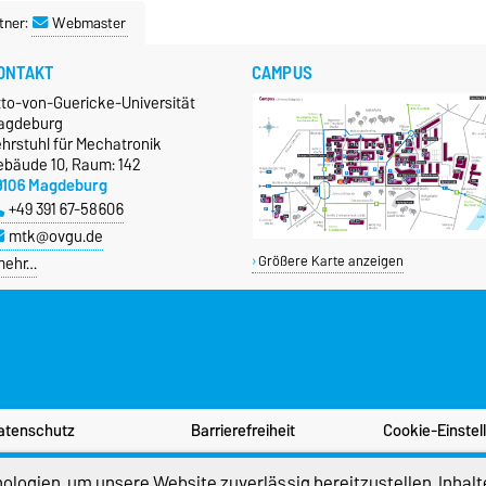
tner:
Webmaster
ONTAKT
CAMPUS
tto-von-Guericke-Universität
agdeburg
hrstuhl für Mechatronik
ebäude 10, Raum: 142
9106 Magdeburg
+49 391 67-58606
mtk@ovgu.de
mehr…
Größere Karte anzeigen
atenschutz
Barrierefreiheit
Cookie-Einstel
logien, um unsere Website zuverlässig bereitzustellen, Inhalt