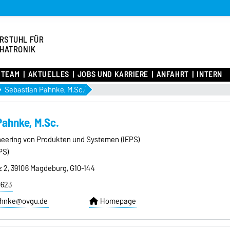
RSTUHL FÜR
HATRONIK
TEAM
AKTUELLES
JOBS UND KARRIERE
ANFAHRT
INTERN
Sebastian Pahnke, M.Sc.
Pahnke, M.Sc.
gineering von Produkten und Systemen (IEPS)
PS)
z 2, 39106 Magdeburg, G10-144
8623
ahnke@ovgu.de
Homepage