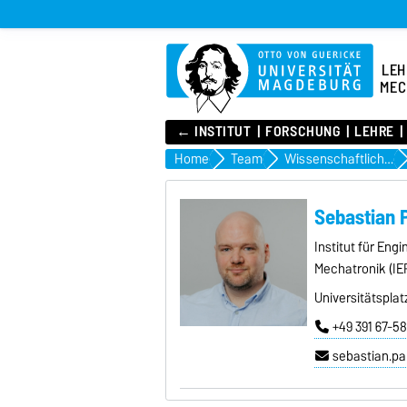
LEH
MEC
← INSTITUT
FORSCHUNG
LEHRE
Home
Team
Wissenschaftliches Personal
Sebastian 
Institut für En
Mechatronik (IE
Universitätsplat
+49 391 67-5
sebastian.p