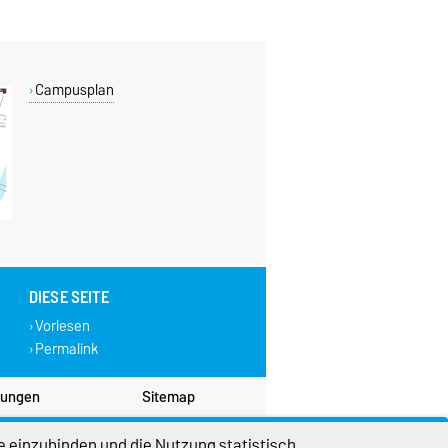
Campusplan
DIESE SEITE
Vorlesen
Permalink
lungen
Sitemap
e einzubinden und die Nutzung statistisch