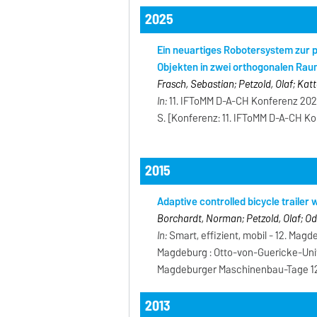
2025
Ein neuartiges Robotersystem zur 
Objekten in zwei orthogonalen Ra
Frasch, Sebastian; Petzold, Olaf; Kat
In:
11. IFToMM D-A-CH Konferenz 2025
S. [Konferenz: 11. IFToMM D-A-CH Ko
2015
Adaptive controlled bicycle trailer 
Borchardt, Norman; Petzold, Olaf; Od
In:
Smart, effizient, mobil - 12. Mag
Magdeburg : Otto-von-Guericke-Univ
Magdeburger Maschinenbau-Tage 12
2013