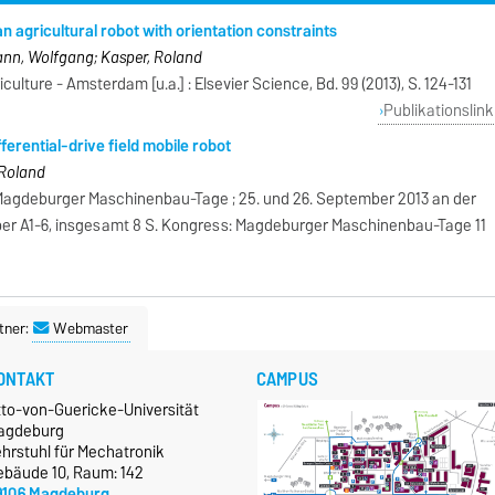
n agricultural robot with orientation constraints
ann, Wolfgang; Kasper, Roland
ulture - Amsterdam [u.a.] : Elsevier Science, Bd. 99 (2013), S. 124-131
Publikationslink
ferential-drive field mobile robot
 Roland
11. Magdeburger Maschinenbau-Tage ; 25. und 26. September 2013 an der
aper A1-6, insgesamt 8 S. Kongress: Magdeburger Maschinenbau-Tage 11
tner:
Webmaster
ONTAKT
CAMPUS
tto-von-Guericke-Universität
agdeburg
hrstuhl für Mechatronik
ebäude 10, Raum: 142
9106 Magdeburg