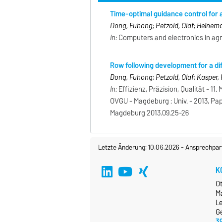
Time-optimal guidance control for a
Dong, Fuhong; Petzold, Olaf; Heinem
In:
Computers and electronics in agric
Row following development for a dif
Dong, Fuhong; Petzold, Olaf; Kasper,
In:
Effizienz, Präzision, Qualität - 
OVGU - Magdeburg : Univ. - 2013, P
Magdeburg 2013.09.25-26
Letzte Änderung: 10.06.2026
-
Ansprechpar
K
O
M
Le
G
3