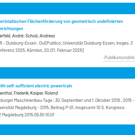
peristaltischen Flächenförderung von geometrisch undefinierten
umrichtungen
terfeld, André; Scholz, Andreas
 - Duisburg-Essen : DuEPublico, Universität Duisburg-Essen, insges. 3
nferenz 2025, Kärnten, 20./21. Februar 2025]
Publikationslink
with self-sufficient electric powertrain
enthal, Frederik; Kasper, Roland
deburger Maschinenbau-Tage ; 30. September und 1. Oktober 2015 , 2015 -
ersität Magdeburg - 2015, Beitrag P-01, insgesamt 10 S. Kongress:
 Magdeburg 2015.09.30-10.01