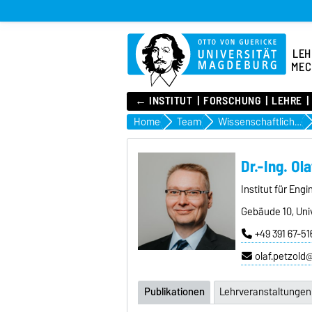
LEH
MEC
← INSTITUT
FORSCHUNG
LEHRE
Home
Team
Wissenschaftliches Personal
Dr.-Ing. Ol
Institut für En
Gebäude 10, Univ
+49 391 67-51
olaf.petzold
Publikationen
Lehrveranstaltungen